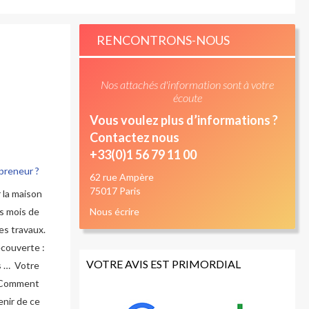
RENCONTRONS-NOUS
Nos attachés d'information sont à votre
écoute
Vous voulez plus d’informations ?
Contactez nous
+33(0)1 56 79 11 00
preneur ?
62 rue Ampère
75017 Paris
 la maison
gs mois de
Nous écrire
des travaux.
écouverte :
VOTRE AVIS EST PRIMORDIAL
es … Votre
? Comment
enir de ce