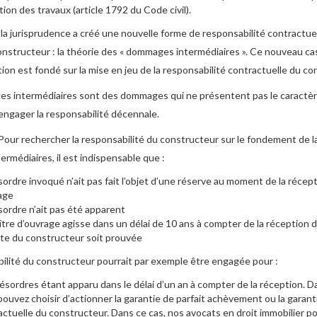
ion des travaux (article 1792 du Code civil).
la jurisprudence a créé une nouvelle forme de responsabilité contractuell
nstructeur : la théorie des « dommages intermédiaires ». Ce nouveau ca
ion est fondé sur la mise en jeu de la responsabilité contractuelle du co
s intermédiaires sont des dommages qui ne présentent pas le caractèr
engager la responsabilité décennale.
Pour rechercher la responsabilité du constructeur sur le fondement de l
termédiaires, il est indispensable que :
ordre invoqué n’ait pas fait l’objet d’une réserve au moment de la récep
rage
sordre n’ait pas été apparent
ître d’ouvrage agisse dans un délai de 10 ans à compter de la réception d
ute du constructeur soit prouvée
ilité du constructeur pourrait par exemple être engagée pour :
ésordres étant apparu dans le délai d’un an à compter de la réception. D
pouvez choisir d’actionner la garantie de parfait achèvement ou la garant
actuelle du constructeur. Dans ce cas, nos avocats en droit immobilier p