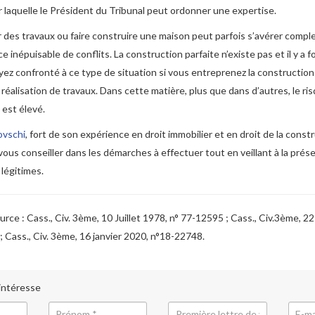
ar laquelle le Président du Tribunal peut ordonner une expertise.
er des travaux ou faire construire une maison peut parfois s’avérer comple
 inépuisable de conflits. La construction parfaite n’existe pas et il y a fo
ez confronté à ce type de situation si vous entreprenez la construction
 réalisation de travaux. Dans cette matière, plus que dans d’autres, le ri
 est élevé.
ovschi
, fort de son expérience en droit immobilier et en droit de la const
 vous conseiller dans les démarches à effectuer tout en veillant à la prés
 légitimes.
rce : Cass., Civ. 3ème, 10 Juillet 1978, n° 77-12595 ; Cass., Civ.3ème, 2
 Cass., Civ. 3ème, 16 janvier 2020, n°18-22748.
 intéresse