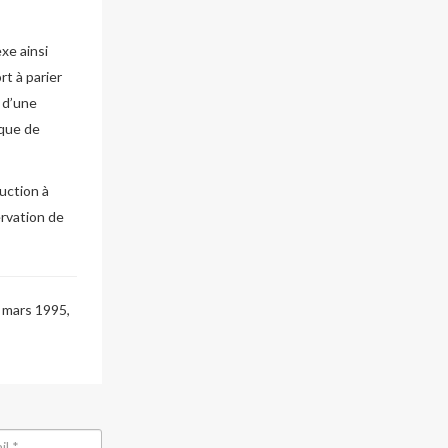
xe ainsi
rt à parier
 d’une
sque de
ruction à
ervation de
2 mars 1995,