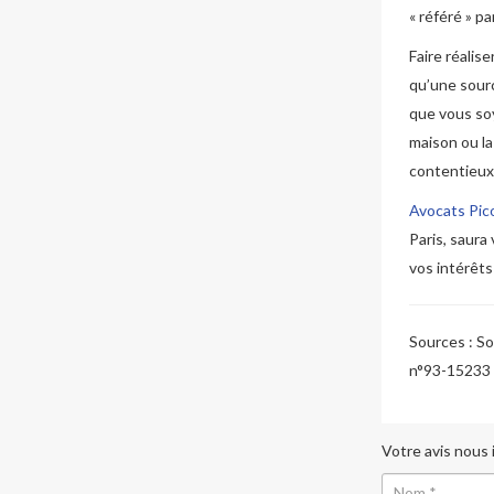
« référé » p
Faire réalis
qu’une source
que vous soy
maison ou la
contentieux
Avocats Pic
Paris, saura
vos intérêts
Sources :
Sou
n°93-15233 ;
Votre avis nous