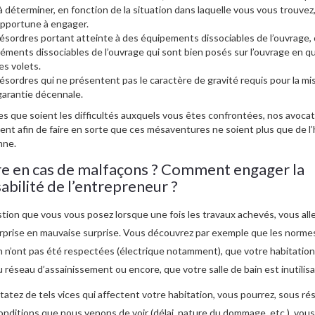
à déterminer, en fonction de la situation dans laquelle vous vous trouvez, 
opportune à engager.
ésordres portant atteinte à des équipements dissociables de l’ouvrage, c
léments dissociables de l’ouvrage qui sont bien posés sur l’ouvrage en q
es volets.
ésordres qui ne présentent pas le caractère de gravité requis pour la m
 garantie décennale.
es que soient les difficultés auxquels vous êtes confrontées, nos avoca
ent afin de faire en sorte que ces mésaventures ne soient plus que de l’
nne.
re en cas de malfaçons ? Comment engager la
abilité de l’entrepreneur ?
stion que vous vous posez lorsque une fois les travaux achevés, vous all
rprise en mauvaise surprise. Vous découvrez par exemple que les norme
 n’ont pas été respectées (électrique notamment), que votre habitation
 réseau d’assainissement ou encore, que votre salle de bain est inutilisa
tatez de tels vices qui affectent votre habitation, vous pourrez, sous ré
conditions que nous venons de voir (délai, nature du dommage, etc.), vou