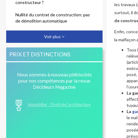
constructeur ?
les travaux 
surtout, il d
Nullité du contrat de construction: pas
de constru
de démolition automatique
Enfin, concer
Professionnels de l’immobilier :
Voir plus
attention au délai d’action !
la malfaçon 
Tous 
Vente d'immeuble à construire :
PRIX ET DISTINCTIONS
relèv
comment obtenir l’achèvement des
(artic
travaux ?
exécut
posé,
Nous sommes à nouveau plébiscités
Défaut d’information et de conseil du
appar
pour nos compétences par la revue
constructeur : quels recours ?
l’usur
Décideurs Magazine
La ga
affec
Immobilier - Droit de l’architecture
tuyaut
La
ga
le ma
rende
posées
préso