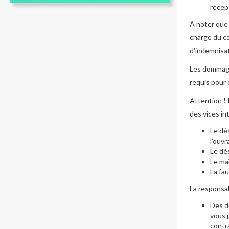
récept
A noter que 
charge du co
d’indemnisat
Les dommage
requis pour 
Attention ! 
des vices in
Le dés
l’ouv
Le dé
Le ma
La fa
La responsab
Des d
vous 
contr