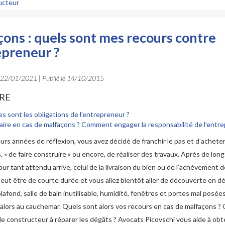
ructeur
ons : quels sont mes recours contre
epreneur ?
22/01/2021
| Publié le
14/10/2015
RE
s sont les obligations de l’entrepreneur ?
aire en cas de malfaçons ? Comment engager la responsabilité de l’entre
urs années de réflexion, vous avez décidé de franchir le pas et d’acheter
, « de faire construire » ou encore, de réaliser des travaux. Après de lon
jour tant attendu arrive, celui de la livraison du bien ou de l’achèvement 
 peut être de courte durée et vous allez bientôt aller de découverte en d
plafond, salle de bain inutilisable, humidité, fenêtres et portes mal posé
 alors au cauchemar. Quels sont alors vos recours en cas de malfaçons 
le constructeur à réparer les dégâts ? Avocats Picovschi vous aide à obt