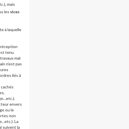
c.), mais
us les
vices
te à laquelle
 réception
est tenu
 travaux mal
ain n’est pas
sures
rdres liés à
s cachés
es,
ge…etc.).
cteur envers
ge ou le
ortes non
e…etc.). La
 suivent la