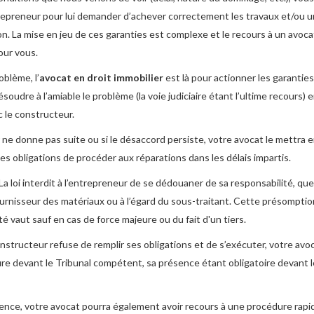
repreneur pour lui demander d’achever correctement les travaux et/ou 
n. La mise en jeu de ces garanties est complexe et le recours à un avoca
our vous.
oblème, l’
avocat en droit immobilier
est là pour actionner les garanties
ésoudre à l’amiable le problème (la voie judiciaire étant l’ultime recours)
 le constructeur.
r ne donne pas suite ou si le désaccord persiste, votre avocat le mettra
es obligations de procéder aux réparations dans les délais impartis.
La loi interdit à l’entrepreneur de se dédouaner de sa responsabilité, que 
ournisseur des matériaux ou à l’égard du sous-traitant. Cette présomptio
té vaut sauf en cas de force majeure ou du fait d'un tiers.
constructeur refuse de remplir ses obligations et de s’exécuter, votre av
e devant le Tribunal compétent, sa présence étant obligatoire devant l
ence, votre avocat pourra également avoir recours à une procédure rapi