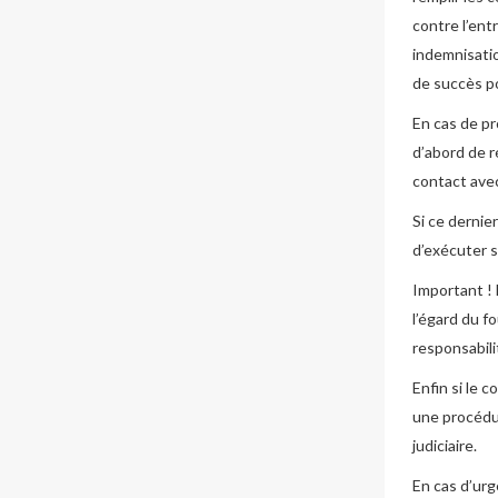
contre l’ent
indemnisatio
de succès p
En cas de pr
d’abord de r
contact avec
Si ce dernie
d’exécuter s
Important ! 
l’égard du f
responsabili
Enfin si le 
une procédur
judiciaire.
En cas d’urg