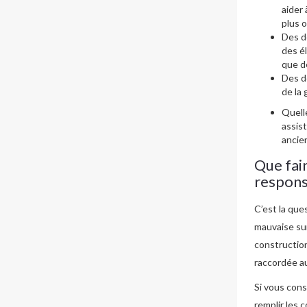
aider 
plus 
Des d
des é
que d
Des d
de la
Quell
assist
ancie
Que fai
respons
C’est la que
mauvaise su
construction
raccordée au
Si vous cons
remplir les 