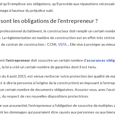
l qu’il remplisse ses obligations, qu’il procède aux réparations nécessaire
age à hauteur du préjudice subi.
sont les obligations de l’entrepreneur ?
professionnel du bâtiment, le constructeur doit remplir un certain nomb
s. La règlementation en matière de construction est en effet très stricte
 de contrat de construction : CCMI,
VEFA
… Elle vise à protéger au mieux
.
ent
l’entrepreneur
doit souscrire un certain nombre d’
assurances oblig
, la loi a créé un certain nombre de garanties dont il est tenu.
n
du 6 août 2015, est venue renforcer votre protection (en qualité de ma
st-à-dire la personne à l’origine de la construction) en imposant à l’entr
 un certain nombre de documents obligatoires. Assurez-vous, avec l’ass
, du respect de ces nouvelles dispositions protectrices.
e vue assurantiel, l’entrepreneur a l’obligation de souscrire de multiples
rir les dommages qui pourraient être causés aux personnes ou aux bien