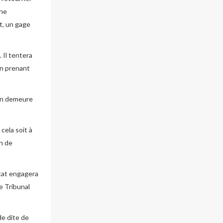
une
t, un gage
. Il tentera
 en prenant
 en demeure
cela soit à
n de
ocat engagera
e Tribunal
de dite de