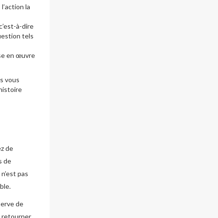
l’action la
’est-à-dire
uestion tels
ise en œuvre
ts vous
histoire
ez de
s de
 n’est pas
ble.
serve de
s retourner