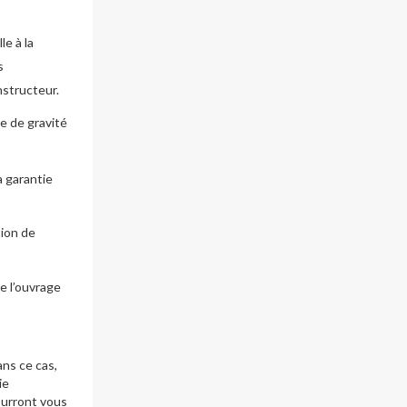
e à la
s
nstructeur.
e de gravité
a garantie
tion de
e l’ouvrage
ans ce cas,
ie
ourront vous