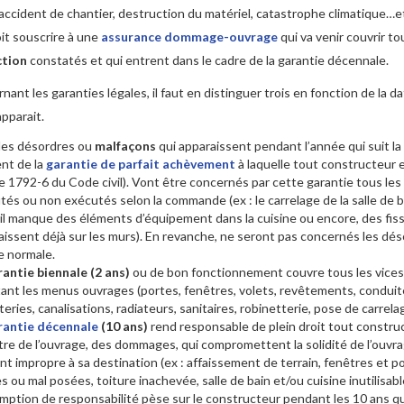
(accident de chantier, destruction du matériel, catastrophe climatique…et
oit souscrire à une
assurance dommage-ouvrage
qui va venir couvrir to
ction
constatés et qui entrent dans le cadre de la garantie décennale.
nant les garanties légales, il faut en distinguer trois en fonction de la da
apparait.
les désordres ou
malfaçons
qui apparaissent pendant l’année qui suit la
ent de la
garantie de parfait achèvement
à laquelle tout constructeur 
le 1792-6 du Code civil). Vont être concernés par cette garantie tous les
és ou non exécutés selon la commande (ex : le carrelage de la salle de b
 il manque des éléments d’équipement dans la cuisine ou encore, des fis
aissent déjà sur les murs). En revanche, ne seront pas concernés les déso
e normale.
rantie biennale (2 ans)
ou de bon fonctionnement couvre tous les vice
tant les menus ouvrages (portes, fenêtres, volets, revêtements, conduit
eries, canalisations, radiateurs, sanitaires, robinetterie, pose de carrela
rantie décennale
(10 ans)
rend responsable de plein droit tout constru
ître de l’ouvrage, des dommages, qui compromettent la solidité de l’ouvra
nt impropre à sa destination (ex : affaissement de terrain, fenêtres et p
 ou mal posées, toiture inachevée, salle de bain et/ou cuisine inutilisabl
mption de responsabilité pèse sur le constructeur pendant les 10 ans qui