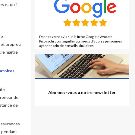
s et qu’il
re
Donnez votre avis sur la fiche Google d'Avocats
Picovschi pour aiguiller au mieux d'autres personnes
 et propre à
ayant besoin de conseils similaires.
 le maitre
atoires
,
ître
Abonnez-vous à notre newsletter
epreneur de
istance de
 assurances
s pendant