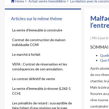
Home
Achat vente Immobilière
La relation avec le const
Malfaç
Articles sur le même thème
l’entr
La vente d'immeuble à construire
| Mis à jour le
Contrat de construction de maison
individuelle CCMI
SOMMAI
Le marché à forfait
Quelle
Que f
VEFA : Contrat de réservation et les
Après plusie
conséquences de son annulation.
de vos rêves
Le contrat définitif de vente
chantier, le 
Mais la joie
La vente d'immeuble à rénover (L262-1
CCH)
fissures au 
rêve tourne
Les pénalités de retard : susceptible de
contraindre 
faire l'objet d'une révision par le juge