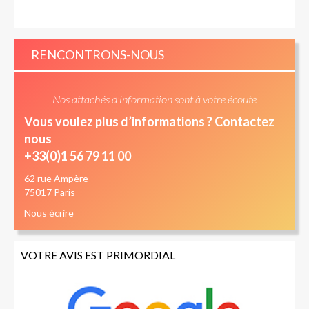
RENCONTRONS-NOUS
Nos attachés d'information sont à votre écoute
Vous voulez plus d’informations ? Contactez
nous
+33(0)1 56 79 11 00
62 rue Ampère
75017 Paris
Nous écrire
VOTRE AVIS EST PRIMORDIAL