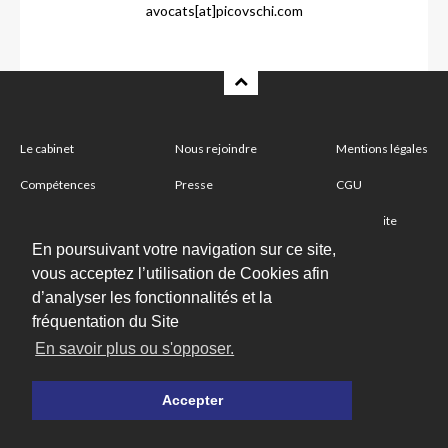
avocats[at]picovschi.com
Le cabinet
Nous rejoindre
Mentions légales
Compétences
Presse
CGU
Partenaire
Nous contacter
Plan du site
En poursuivant votre navigation sur ce site,
vous acceptez l’utilisation de Cookies afin
Abonnez-vous à notre newsletter
d’analyser les fonctionnalités et la
fréquentation du Site
En savoir plus ou s'opposer.
Suivez-nous
Accepter