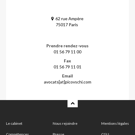
62 rue Ampère
75017 Paris
Prendre rendez-vous
01 56 79 11 00
Fax
01 56 79 11 01
Email
avocats[at]picovschi.com
Le cabinet
Nous rejoindre
Mentions légales
Compétences
Presse
CGU