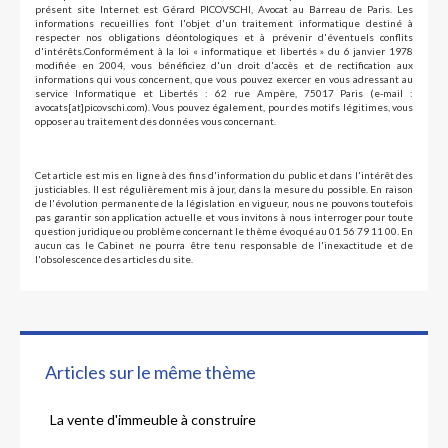
présent site Internet est Gérard PICOVSCHI, Avocat au Barreau de Paris. Les
informations recueillies font l'objet d'un traitement informatique destiné à
respecter nos obligations déontologiques et à prévenir d'éventuels conflits
d'intérêts.Conformément à la loi « informatique et libertés » du 6 janvier 1978
modifiée en 2004, vous bénéficiez d'un droit d'accès et de rectification aux
informations qui vous concernent, que vous pouvez exercer en vous adressant au
service Informatique et Libertés : 62 rue Ampère, 75017 Paris (e-mail :
avocats[at]picovschi.com). Vous pouvez également, pour des motifs légitimes, vous
opposer au traitement des données vous concernant.
Cet article est mis en ligne à des fins d'information du public et dans l'intérêt des
justiciables. Il est régulièrement mis à jour, dans la mesure du possible. En raison
de l'évolution permanente de la législation en vigueur, nous ne pouvons toutefois
pas garantir son application actuelle et vous invitons à nous interroger pour toute
question juridique ou problème concernant le thème évoqué au 01 56 79 11 00. En
aucun cas le Cabinet ne pourra être tenu responsable de l'inexactitude et de
l'obsolescence des articles du site.
Articles sur le même thème
La vente d'immeuble à construire