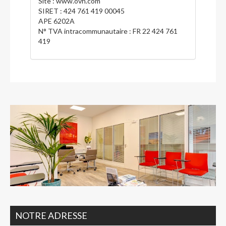
Site :
www.ovh.com
SIRET :
424 761 419 00045
APE 6202A
N° TVA intracommunautaire :
FR 22 424 761
419
NOTRE ADRESSE