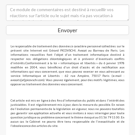
Envoyer
Le responsable de traitement des données à caractère personnel collectées sur le
présent site Internet est Gérard PICOVSCHI, Avocat au Barreau de Paris. Les
informations recueillies font l'objet d'un traitement informatique destiné à
respecter nos obligations déontologiques et à prévenir d'éventuels conflits
d'intérêts.Conformément à la loi « informatique et libertés » du 6 janvier 1978
modifiée en 2004, vous bénéficiez d'un droit d'accès et de rectification aux
informations qui vous concernent, que vous pouvez exercer en vous adressant au
service Informatique et Libertés : 62 rue Ampère, 75017 Paris (e-mail :
avocats[at]picovschi.com). Vous pouvez également, pour des motifs légitimes, vous
opposer au traitement des données vous concernant.
Cet article est mis en ligne à des fins d'information du public et dans l'intérêt des
justiciables. Il est régulièrement mis à jour, dans la mesure du possible. En raison
de l'évolution permanente de la législation en vigueur, nous ne pouvons toutefois
pas garantir son application actuelle et vous invitons à nous interroger pour toute
question juridique ou problème concernant le thème évoqué au 01 56 79 11 00. En
aucun cas le Cabinet ne pourra être tenu responsable de l'inexactitude et de
l'obsolescence des articles du site.