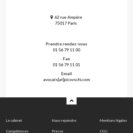
62 rue Ampère
75017 Paris
Prendre rendez-vous
01 56 79 11 00
Fax
01 56 79 11 01
Email
avocats[at]picovschi.com
Le cabinet
Nous rejoindre
Mentions légales
Compétences
Presse
CGU