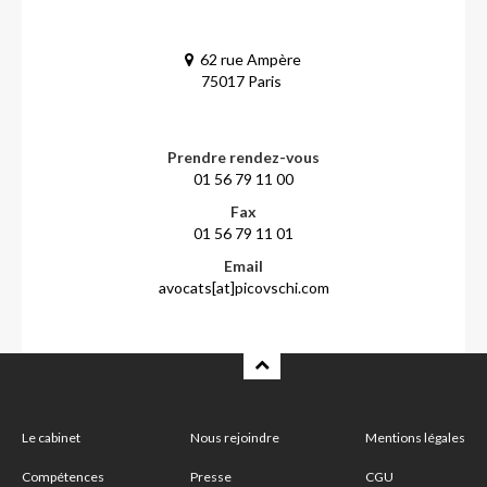
62 rue Ampère
75017 Paris
Prendre rendez-vous
01 56 79 11 00
Fax
01 56 79 11 01
Email
avocats[at]picovschi.com
Le cabinet
Nous rejoindre
Mentions légales
Compétences
Presse
CGU