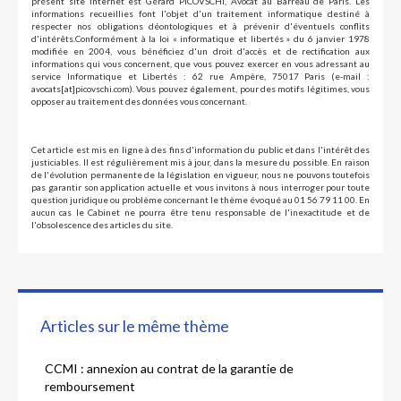
présent site Internet est Gérard PICOVSCHI, Avocat au Barreau de Paris. Les
informations recueillies font l'objet d'un traitement informatique destiné à
respecter nos obligations déontologiques et à prévenir d'éventuels conflits
d'intérêts.Conformément à la loi « informatique et libertés » du 6 janvier 1978
modifiée en 2004, vous bénéficiez d'un droit d'accès et de rectification aux
informations qui vous concernent, que vous pouvez exercer en vous adressant au
service Informatique et Libertés : 62 rue Ampère, 75017 Paris (e-mail :
avocats[at]picovschi.com). Vous pouvez également, pour des motifs légitimes, vous
opposer au traitement des données vous concernant.
Cet article est mis en ligne à des fins d'information du public et dans l'intérêt des
justiciables. Il est régulièrement mis à jour, dans la mesure du possible. En raison
de l'évolution permanente de la législation en vigueur, nous ne pouvons toutefois
pas garantir son application actuelle et vous invitons à nous interroger pour toute
question juridique ou problème concernant le thème évoqué au 01 56 79 11 00. En
aucun cas le Cabinet ne pourra être tenu responsable de l'inexactitude et de
l'obsolescence des articles du site.
Articles sur le même thème
CCMI : annexion au contrat de la garantie de
remboursement