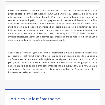
Le responsable de traitement des données à caractère personnel collectées sur le
présent site Internet est Gérard PICOVSCHI, Avocat au Barreau de Paris. Les
informations recueillies font l'objet d'un traitement informatique destiné à
respecter nos obligations déontologiques et à prévenir d'éventuels conflits
d'intérêts.Conformément à la loi « informatique et libertés » du 6 janvier 1978
modifiée en 2004, vous bénéficiez d'un droit d'accès et de rectification aux
informations qui vous concernent, que vous pouvez exercer en vous adressant au
service Informatique et Libertés : 62 rue Ampère, 75017 Paris (e-mail :
avocats[at]picovschi.com). Vous pouvez également, pour des motifs légitimes, vous
opposer au traitement des données vous concernant.
Cet article est mis en ligne à des fins d'information du public et dans l'intérêt des
justiciables. Il est régulièrement mis à jour, dans la mesure du possible. En raison
de l'évolution permanente de la législation en vigueur, nous ne pouvons toutefois
pas garantir son application actuelle et vous invitons à nous interroger pour toute
question juridique ou problème concernant le thème évoqué au 01 56 79 11 00. En
aucun cas le Cabinet ne pourra être tenu responsable de l'inexactitude et de
l'obsolescence des articles du site.
Articles sur le même thème