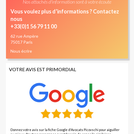
Nos attachés d'information sont à votre écoute
Vous voulez plus d’informations ? Contactez
nous
+33(0)1 56 79 11 00
62 rue Ampère
75017 Paris
Nous écrire
VOTRE AVIS EST PRIMORDIAL
Donnez votre avis sur la fiche Google d'Avocats Picovschi pour aiguiller