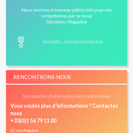
Contrat de Construction de Maison Individuelle (CCMI)
Nous sommes à nouveau plébiscités pour nos
: est-il trop tard pour se rétracter ?
compétences par la revue
Décideurs Magazine
Immobilier - Droit de l’architecture
RENCONTRONS-NOUS
Nos attachés d'information sont à votre écoute
Vous voulez plus d’informations ? Contactez
nous
+33(0)1 56 79 11 00
62 rue Ampère