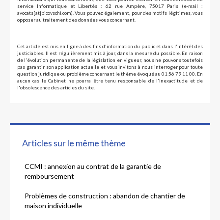
service Informatique et Libertés : 62 rue Ampère, 75017 Paris (e-mail :
avocats[at]picovschi.com). Vous pouvez également, pour des motifs légitimes, vous
opposer au traitement des données vous concernant.
Cet article est mis en ligne à des fins d'information du public et dans l'intérêt des
justiciables. Il est régulièrement mis à jour, dans la mesure du possible. En raison
de l'évolution permanente de la législation en vigueur, nous ne pouvons toutefois
pas garantir son application actuelle et vous invitons à nous interroger pour toute
question juridique ou problème concernant le thème évoqué au 01 56 79 11 00. En
aucun cas le Cabinet ne pourra être tenu responsable de l'inexactitude et de
l'obsolescence des articles du site.
Articles sur le même thème
CCMI : annexion au contrat de la garantie de
remboursement
Problèmes de construction : abandon de chantier de
maison individuelle