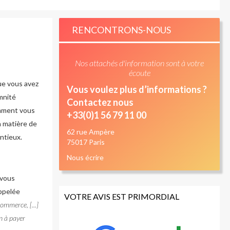
RENCONTRONS-NOUS
Nos attachés d'information sont à votre
écoute
ue vous avez
Vous voulez plus d’informations ?
mnité
Contactez nous
omment vous
+33(0)1 56 79 11 00
n matière de
62 rue Ampère
entieux.
75017 Paris
Nous écrire
 vous
appelée
VOTRE AVIS EST PRIMORDIAL
ommerce, [...]
n à payer