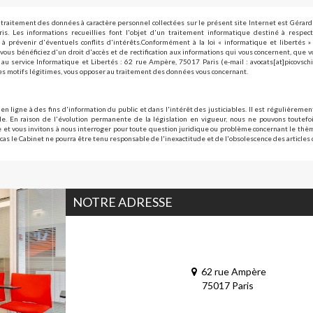
traitement des données à caractère personnel collectées sur le présent site Internet est Gérar
is. Les informations recueillies font l'objet d'un traitement informatique destiné à respect
à prévenir d'éventuels conflits d'intérêts.Conformément à la loi « informatique et libertés 
vous bénéficiez d'un droit d'accès et de rectification aux informations qui vous concernent, que 
au service Informatique et Libertés : 62 rue Ampère, 75017 Paris (e-mail : avocats[at]picovsch
s motifs légitimes, vous opposer au traitement des données vous concernant.
 en ligne à des fins d'information du public et dans l'intérêt des justiciables. Il est régulièrement
e. En raison de l'évolution permanente de la législation en vigueur, nous ne pouvons toutefoi
le et vous invitons à nous interroger pour toute question juridique ou problème concernant le th
cas le Cabinet ne pourra être tenu responsable de l'inexactitude et de l'obsolescence des articles 
NOTRE ADRESSE
62 rue Ampère
75017 Paris