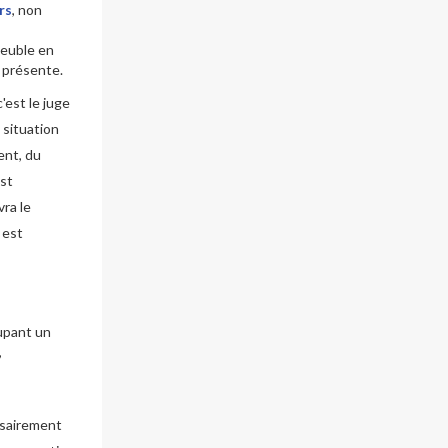
rs
, non
meuble en
l présente.
'est le juge
e situation
ent, du
est
vra le
 est
oupant un
,
essairement