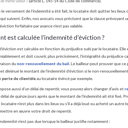
 de même valeur »
(article L. 145-14 du Code de commerce).
le versement de l’indemnité a été fait, le locataire doit quitter les lieux 
 qui suivent. Enfin, nos avocats vous précisent que la clause prévoyant 
éviction forfaitaire par avance n'est pas valable.
 est calculée l’indemnité d’éviction ?
’éviction est calculée en fonction du préjudice subi par le locataire. Elle 
amiablement et doit couvrir, plus précisément, l'intégralité du préjudice c
 raison du
non-renouvellement du bail
. Le bailleur peut prouver que ce 
et diminué le montant de l’indemnité d’éviction si le non-renouvellement 
e
perte de clientèle
au locataire évincé par exemple.
dispose aussi d’un délai de repentir, vous pouvez alors changer d'avis et
r
délai de quinze jours après que le montant de l'indemnité ait été fixé. Pr
e locataire n'est plus dans les lieux ou s'il a déjà loué ou acheté un autre l
mettre en œuvre votre droit de repentir.
'indemnité n'est pas due lorsque le bailleur justifie notamment :