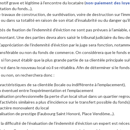
otif grave et légitime à l'encontre du locataire (
non-paiement des loye
tation du fonds...),
 travaux de construction, de surélévation, voire de destruction sur l'im
 ou dans sa totalité en raison de son état d'insalubrité ou du danger qu'i
tés de fixation de l'indemnité d'éviction ne sont pas prévues à l’amiable, c
montant. Une des parties devra alors saisir le tribunal judiciaire du lieu d
L’appréciation de l’indemnité d’éviction par le juge sera fonction, notamm
ransférable ou non du fonds de commerce. On considérera que le fonds 
si l'on peut établir que la plus grande partie de sa clientèle principale sui
ncé dans le nouveau local où il se rétablira. Afin de déterminer si le fonds
 ou non, on recherchera donc :
ractéristiques de sa clientèle (locale ou indifférente à l'emplacement),
en éventuel entre l'expérimentation et l'emplacement
alisation professionnelle (la perte d'un local situé dans un quartier regr
'activités similaires a plus d'incidence sur le transfert possible du fonds)
ractère monovalent du local
calisation de prestige (Faubourg Saint Honoré, Place Vendôme...).
la difficulté de l’évaluation de l’indemnité d’éviction un expert est néc