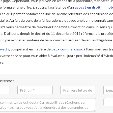
 le juge. Cependant, vous pouvez, en amont de la procédure, mandater u
de formuler une offre. En outre, l’assistance d’un
avocat en droit immobi
n ce qu’il permet notamment une deuxième relecture des conclusions de 
iciaire. Au fait du sens de la jurisprudence et avec une bonne connaissan
ourra vous permettre de réévaluer l’indemnité d’éviction dans un sens qui
le. D’ailleurs, depuis le décret du 11 décembre 2019 réformant la procédur
ion par avocat en matière de baux commerciaux est devenue obligatoire.
ovschi
, compétent en matière de
baux commerciaux
à Paris, met ses t
à votre service pour vous aider à évaluer au juste prix l’indemnité d’évict
ire.
 intéresse