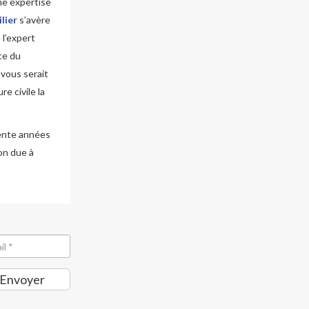
ne expertise
lier
s’avère
l’expert
ce du
 vous serait
e civile la
rente années
ion due à
Envoyer