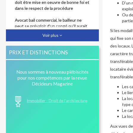
doit être mise en oeuvre de bonne foi et
D’un m
dans le respect de la procédure
exploi
Ou de
Avocat bail commercial, le bailleur ne
partie
peut se prévaloir d'un congé qu'il aurait
Si les modali
délivré irrégulièrement
Voir plus
qui fixe son 
Bail professionnel et bail mixte :
des locaux. 
avantages et inconvénients
PRIX ET DISTINCTIONS
caractère t
transférable 
Bail commercial : autorisation tacite de
sous-location
locataire évi
Nous sommes à nouveau plébiscités
transférable
pour nos compétences par la revue
Clause résolutoire en matière de bail
Décideurs Magazine
commercial : comment y échapper ?
Les ca
Le li
La loc
Immobilier - Droit de l’architecture
type d
Le ca
La lo
Aux vues de 