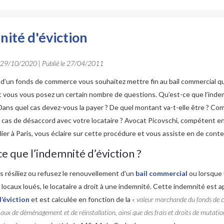
ité d'éviction
29/10/2020
| Publié le
27/04/2011
 d’un fonds de commerce vous souhaitez mettre fin au bail commercial q
t vous vous posez un certain nombre de questions. Qu’est-ce que l’inde
 Dans quel cas devez-vous la payer ? De quel montant va-t-elle être ? C
 cas de désaccord avec votre locataire ? Avocat Picovschi, compétent e
lier à Paris, vous éclaire sur cette procédure et vous assiste en de cont
e que l’indemnité d’éviction ?
 résiliez ou refusez le renouvellement d'un
bail commercial
ou lorsque
 locaux loués, le locataire a droit à une indemnité. Cette indemnité est 
’éviction
et est calculée en fonction de la
« valeur marchande du fonds de c
aux de déménagement et de réinstallation, ainsi que des frais et droits de mutatio