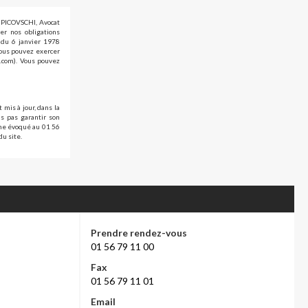
d PICOVSCHI, Avocat
er nos obligations
» du 6 janvier 1978
vous pouvez exercer
i.com). Vous pouvez
 mis à jour, dans la
s pas garantir son
ème évoqué au 01 56
du site.
Prendre rendez-vous
01 56 79 11 00
Fax
01 56 79 11 01
Email