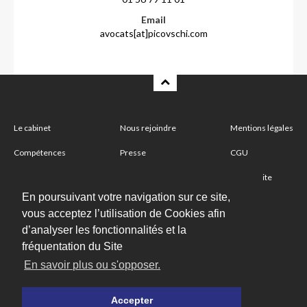
Email
avocats[at]picovschi.com
Le cabinet
Nous rejoindre
Mentions légales
Compétences
Presse
CGU
Partenaire
Nous contacter
Plan du site
En poursuivant votre navigation sur ce site,
vous acceptez l’utilisation de Cookies afin
Abonnez-vous à notre newsletter
d’analyser les fonctionnalités et la
fréquentation du Site
En savoir plus ou s'opposer.
Suivez-nous
Accepter