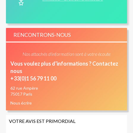
RENCONTRONS-NOUS
Nos attachés d'information sont à votre écoute
Vous voulez plus d’informations ? Contactez
nous
+33(0)1 56 79 11 00
62 rue Ampère
75017 Paris
Nous écrire
VOTRE AVIS EST PRIMORDIAL