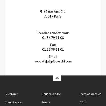
62 rue Ampère
75017 Paris
Prendre rendez-vous
01 56 79 11 00
Fax
01 56 79 11 01
Email
avocats[at]picovschi.com
Le cabinet
Nous rejoindre
Mentions légales
Compétences
Presse
CGU