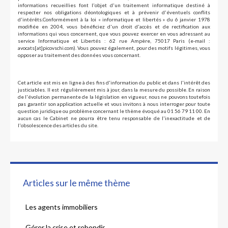
informations recueillies font l'objet d'un traitement informatique destiné à
respecter nos obligations déontologiques et à prévenir d'éventuels conflits
d'intérêts.Conformément à la loi « informatique et libertés » du 6 janvier 1978
modifiée en 2004, vous bénéficiez d'un droit d'accès et de rectification aux
informations qui vous concernent, que vous pouvez exercer en vous adressant au
service Informatique et Libertés : 62 rue Ampère, 75017 Paris (e-mail :
avocats[at]picovschi.com). Vous pouvez également, pour des motifs légitimes, vous
opposer au traitement des données vous concernant.
Cet article est mis en ligne à des fins d'information du public et dans l'intérêt des
justiciables. Il est régulièrement mis à jour, dans la mesure du possible. En raison
de l'évolution permanente de la législation en vigueur, nous ne pouvons toutefois
pas garantir son application actuelle et vous invitons à nous interroger pour toute
question juridique ou problème concernant le thème évoqué au 01 56 79 11 00. En
aucun cas le Cabinet ne pourra être tenu responsable de l'inexactitude et de
l'obsolescence des articles du site.
Articles sur le même thème
Les agents immobiliers
Gérer la crise et rebondir