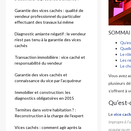
Garantie des vices cachés : qualité de
vendeur professionnel du particulier
effectuant des travaux lui même
SOMMAI
Diagnostic amiante négatif : le vendeur
n'est pas tenu à la garantie des vices
Qu’es
cachés
Quell
Le rôl
Transaction immobilière : vice caché et
Les re
responsabilité du vendeur
Le ch
Garantie des vices cachés et
Vous avez ac
connaissance du vice par l'acquéreur
plusieurs dé
s’offrent à v
Immobilier et construction: les
diagnostics obligatoires en 2015
Qu’est-c
Termites dans votre habitation ? :
Le
vice cac
Reconstruction à la charge de l'expert
impropre à l’u
Vices cachés : comment agir après la
acquise ou en 