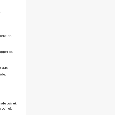
r
 peut en
happer ou
r aux
ide.
solutoire
).
atoire
).