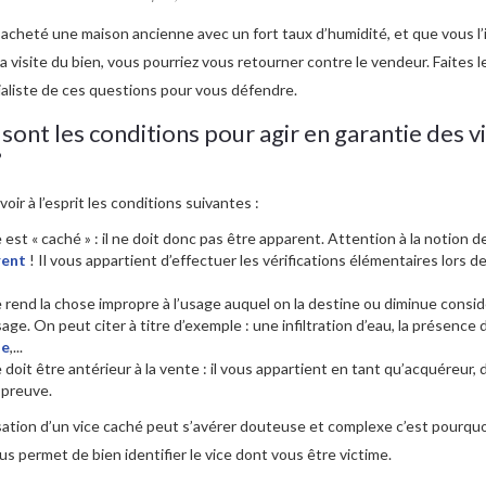
 acheté une maison ancienne avec un fort taux d’humidité, et que vous l’
 visite du bien, vous pourriez vous retourner contre le vendeur. Faites l
aliste de ces questions pour vous défendre.
sont les conditions pour agir en garantie des v
?
avoir à l’esprit les conditions suivantes :
e est « caché » : il ne doit donc pas être apparent. Attention à la notion 
rent
! Il vous appartient d’effectuer les vérifications élémentaires lors de 
ce rend la chose impropre à l’usage auquel on la destine ou diminue cons
age. On peut citer à titre d’exemple : une infiltration d’eau, la présence
le
,...
e doit être antérieur à la vente : il vous appartient en tant qu’acquéreur,
 preuve.
sation d’un vice caché peut s’avérer douteuse et complexe c’est pourquo
ous permet de bien identifier le vice dont vous être victime.