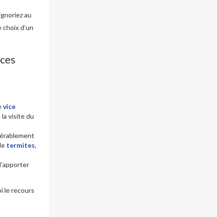
ignoriez au
e choix d’un
ices
de
vice
la visite du
idérablement
 de
termites
,
 d’apporter
i le recours