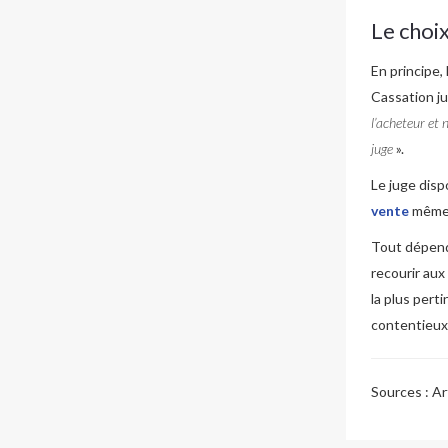
Le choi
En principe,
Cassation j
l’acheteur et 
juge
».
Le juge disp
vente
même s
Tout dépend 
recourir aux
la plus pert
contentieux 
Sources :
Art