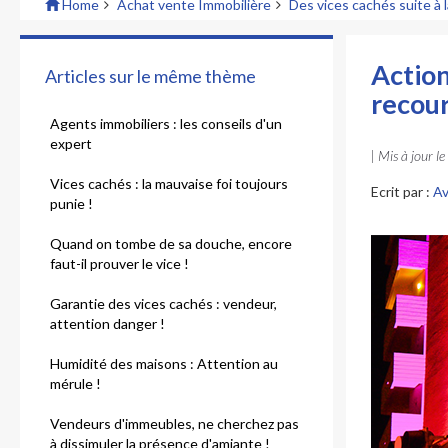
Home
Achat vente Immobilière
Des vices cachés suite à 
Action
Articles sur le même thème
recour
Agents immobiliers : les conseils d'un
expert
| Mis à jour le
Vices cachés : la mauvaise foi toujours
Ecrit par :
Av
punie !
Quand on tombe de sa douche, encore
faut-il prouver le vice !
Garantie des vices cachés : vendeur,
attention danger !
Humidité des maisons : Attention au
mérule !
Vendeurs d'immeubles, ne cherchez pas
à dissimuler la présence d'amiante !