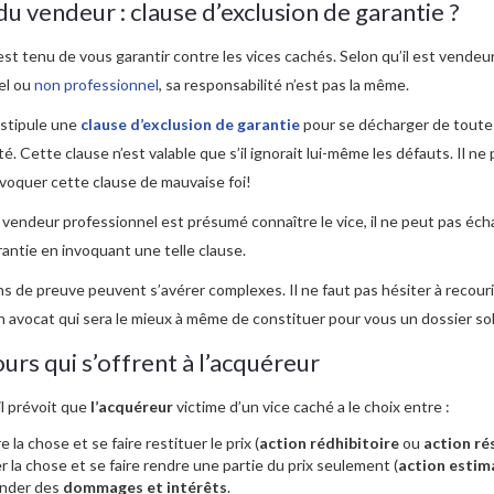
du vendeur : clause d’exclusion de garantie ?
st tenu de vous garantir contre les vices cachés. Selon qu’il est vendeu
el ou
non professionnel
, sa responsabilité n’est pas la même.
il stipule une
clause d’exclusion de garantie
pour se décharger de toute
té. Cette clause n’est valable que s’il ignorait lui-même les défauts. Il ne
voquer cette clause de mauvaise foi!
vendeur professionnel est présumé connaître le vice, il ne peut pas éc
arantie en invoquant une telle clause.
s de preuve peuvent s’avérer complexes. Il ne faut pas hésiter à recouri
n avocat qui sera le mieux à même de constituer pour vous un dossier sol
urs qui s’offrent à l’acquéreur
l prévoit que
l’acquéreur
victime d’un vice caché a le choix entre :
 la chose et se faire restituer le prix (
action rédhibitoire
ou
action ré
 la chose et se faire rendre une partie du prix seulement (
action estim
nder des
dommages et intérêts
.