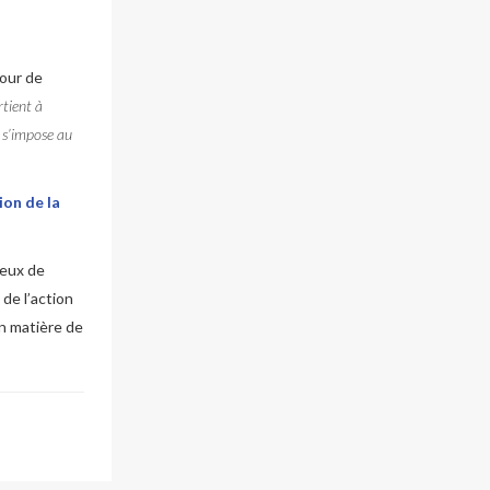
Cour de
rtient à
r s’impose au
ion de la
ieux de
 de l’action
n matière de