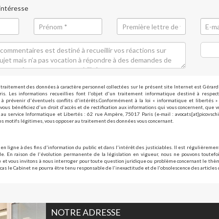
 intéresse
traitement des données à caractère personnel collectées sur le présent site Internet est Gérar
is. Les informations recueillies font l'objet d'un traitement informatique destiné à respect
à prévenir d'éventuels conflits d'intérêts.Conformément à la loi « informatique et libertés 
vous bénéficiez d'un droit d'accès et de rectification aux informations qui vous concernent, que 
au service Informatique et Libertés : 62 rue Ampère, 75017 Paris (e-mail : avocats[at]picovsch
s motifs légitimes, vous opposer au traitement des données vous concernant.
 en ligne à des fins d'information du public et dans l'intérêt des justiciables. Il est régulièrement
e. En raison de l'évolution permanente de la législation en vigueur, nous ne pouvons toutefoi
le et vous invitons à nous interroger pour toute question juridique ou problème concernant le th
cas le Cabinet ne pourra être tenu responsable de l'inexactitude et de l'obsolescence des articles 
NOTRE ADRESSE