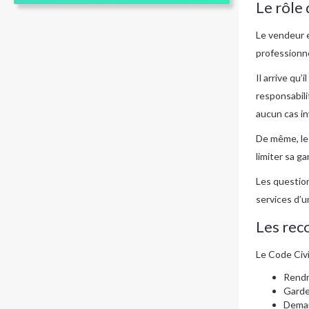
Le rôle 
Le vendeur e
professionn
Il arrive qu’
responsabili
aucun cas in
De même, le 
limiter sa g
Les question
services d’u
Les reco
Le Code Civi
Rendre
Garder
Dema