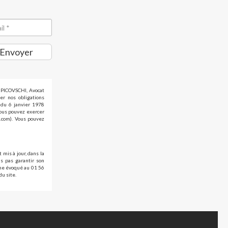
Envoyer
d PICOVSCHI, Avocat
er nos obligations
» du 6 janvier 1978
vous pouvez exercer
i.com). Vous pouvez
 mis à jour, dans la
s pas garantir son
ème évoqué au 01 56
du site.