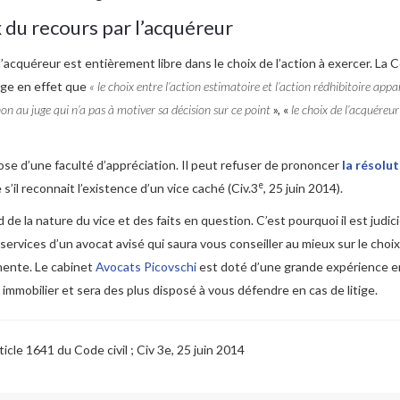
x du recours par l’acquéreur
 l’acquéreur est entièrement libre dans le choix de l’action à exercer. La 
uge en effet que
« le choix entre l’action estimatoire et l’action rédhibitoire appa
non au juge qui n’a pas à motiver sa décision sur ce point
», «
le choix de l’acquéreu
ose d’une faculté d’appréciation. Il peut refuser de prononcer
la résolut
e
’il reconnait l’existence d’un vice caché (Civ.3
, 25 juin 2014).
de la nature du vice et des faits en question. C’est pourquoi il est judic
 services d’un avocat avisé qui saura vous conseiller au mieux sur le choix
inente. Le cabinet
Avocats Picovschi
est doté d’une grande expérience e
immobilier et sera des plus disposé à vous défendre en cas de litige.
icle 1641 du Code civil ; Civ 3e, 25 juin 2014