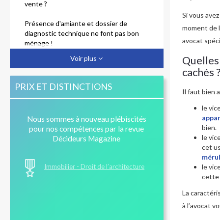
vente ?
Si vous avez
Présence d'amiante et dossier de
moment de la
diagnostic technique ne font pas bon
avocat spéci
ménage !
Quelles 
Voir plus
Acheteurs, pensez au certificat de
cachés 
conformité pour l'assainissement
PRIX ET DISTINCTIONS
Il faut bien 
Diagnostics immobiliers : arnaques,
protections et responsabilités
le vic
appa
Nous sommes à nouveau plébiscités
Mauvais diagnostic d'assainissement :
bien.
pour nos compétences par la revue
quelle responsabilité ?
le vi
Décideurs Magazine
cet us
Vente d'un bien avec piscine et vices
méru
cachés : jurisprudence du 8 avril 2014
Immobilier - Droit de l’architecture
le vic
cette
La caractéri
à l’avocat v