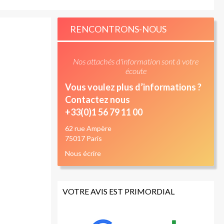
RENCONTRONS-NOUS
Nos attachés d'information sont à votre
écoute
Vous voulez plus d’informations ?
Contactez nous
+33(0)1 56 79 11 00
62 rue Ampère
75017 Paris
Nous écrire
VOTRE AVIS EST PRIMORDIAL