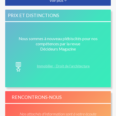
Voir plus
responsabilité ?
Vente d'un bien avec piscine et vices cachés :
PRIX ET DISTINCTIONS
jurisprudence du 8 avril 2014
Nous sommes à nouveau plébiscités pour nos
compétences par la revue
Décideurs Magazine
Immobilier - Droit de l’architecture
RENCONTRONS-NOUS
Nos attachés d'information sont à votre écoute