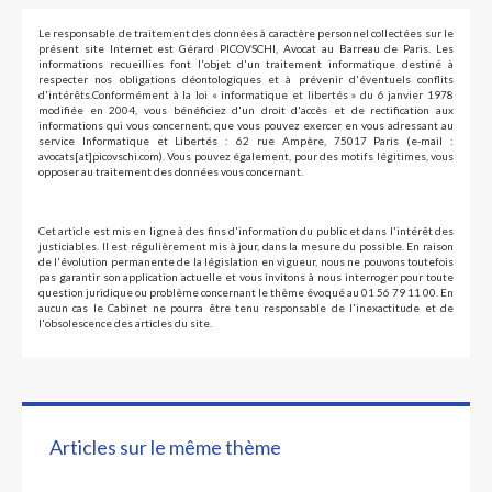
Le responsable de traitement des données à caractère personnel collectées sur le
présent site Internet est Gérard PICOVSCHI, Avocat au Barreau de Paris. Les
informations recueillies font l'objet d'un traitement informatique destiné à
respecter nos obligations déontologiques et à prévenir d'éventuels conflits
d'intérêts.Conformément à la loi « informatique et libertés » du 6 janvier 1978
modifiée en 2004, vous bénéficiez d'un droit d'accès et de rectification aux
informations qui vous concernent, que vous pouvez exercer en vous adressant au
service Informatique et Libertés : 62 rue Ampère, 75017 Paris (e-mail :
avocats[at]picovschi.com). Vous pouvez également, pour des motifs légitimes, vous
opposer au traitement des données vous concernant.
Cet article est mis en ligne à des fins d'information du public et dans l'intérêt des
justiciables. Il est régulièrement mis à jour, dans la mesure du possible. En raison
de l'évolution permanente de la législation en vigueur, nous ne pouvons toutefois
pas garantir son application actuelle et vous invitons à nous interroger pour toute
question juridique ou problème concernant le thème évoqué au 01 56 79 11 00. En
aucun cas le Cabinet ne pourra être tenu responsable de l'inexactitude et de
l'obsolescence des articles du site.
Articles sur le même thème