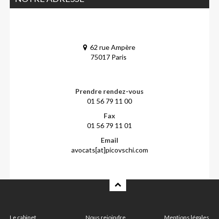
62 rue Ampère
75017 Paris
Prendre rendez-vous
01 56 79 11 00
Fax
01 56 79 11 01
Email
avocats[at]picovschi.com
Le cabinet
Nous rejoindre
Mentions légales