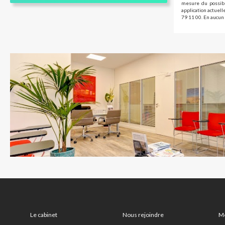
mesure du possibl
application actuel
79 11 00. En aucun 
Le cabinet
Nous rejoindre
Me