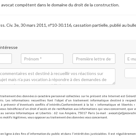
n avocat compétent dans le domaine du droit de la construction.
s. Civ. 3e, 30 mars 2011, n°10-30.116, cassation partielle, publié au bull
 intéresse
traitement des données à caractère personnel collectées sur le présent site Internet est Gérar
is. Les informations recueillies font l'objet d'un traitement informatique destiné à respect
à prévenir d'éventuels conflits d'intérêts.Conformément à la loi « informatique et libertés 
vous bénéficiez d'un droit d'accès et de rectification aux informations qui vous concernent, que 
au service Informatique et Libertés : 62 rue Ampère, 75017 Paris (e-mail : avocats[at]picovsch
s motifs légitimes, vous opposer au traitement des données vous concernant.
 en ligne à des fins d'information du public et dans l'intérêt des justiciables. Il est régulièrement