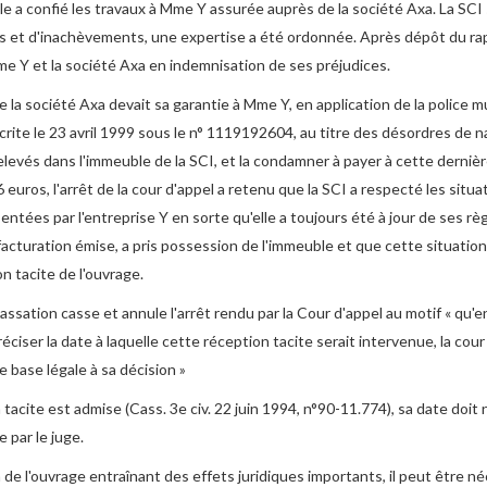
le a confié les travaux à Mme Y assurée auprès de la société Axa. La SCI
s et d'inachèvements, une expertise a été ordonnée. Après dépôt du rap
e Y et la société Axa en indemnisation de ses préjudices.
e la société Axa devait sa garantie à Mme Y, en application de la police m
crite le 23 avril 1999 sous le n° 1119192604, au titre des désordres de 
levés dans l'immeuble de la SCI, et la condamner à payer à cette derniè
 euros, l'arrêt de la cour d'appel a retenu que la SCI a respecté les situa
entées par l'entreprise Y en sorte qu'elle a toujours été à jour de ses r
 facturation émise, a pris possession de l'immeuble et que cette situation
n tacite de l'ouvrage.
assation casse et annule l'arrêt rendu par la Cour d'appel au motif « qu'
réciser la date à laquelle cette réception tacite serait intervenue, la cour
 base légale à sa décision »
 tacite est admise (Cass. 3e civ. 22 juin 1994, n°90-11.774), sa date doi
 par le juge.
 de l'ouvrage entraînant des effets juridiques importants, il peut être n