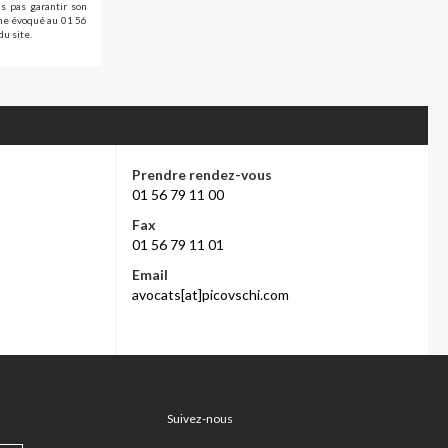
s pas garantir son
ème évoqué au 01 56
du site.
Prendre rendez-vous
01 56 79 11 00
Fax
01 56 79 11 01
Email
avocats[at]picovschi.com
Suivez-nous