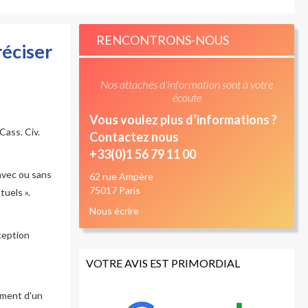
RENCONTRONS-NOUS
réciser
Nos attachés d'information sont à votre
écoute
Vous voulez plus d’informations ?
Cass. Civ.
Contactez nous
+33(0)1 56 79 11 00
 avec ou sans
62 rue Ampère
75017 Paris
uels ».
Nous écrire
ception
VOTRE AVIS EST PRIMORDIAL
gement d'un