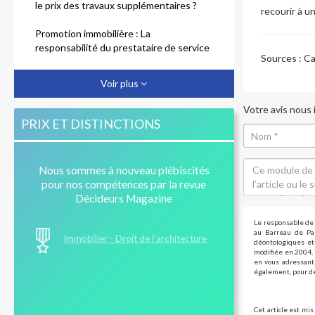
le prix des travaux supplémentaires ?
recourir à u
Promotion immobilière : La
responsabilité du prestataire de service
Sources :
Cas
Désordres antérieurs à la vente : quels
Voir plus
recours pour l'acheteur ?
Votre avis nous
Réception tacite des travaux et
PRIX ET DISTINCTIONS
responsabilité des constructeurs
Travaux interrompus : quel
Nous sommes à nouveau plébiscités
dédommagement ?
pour nos compétences par la revue
Décideurs Magazine
Le responsable de 
au Barreau de Par
Immobilier - Droit de l’architecture
déontologiques et 
modifiée en 2004, 
en vous adressant 
également, pour de
Cet article est mis