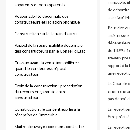
immeuble. El
apparents et non apparents
de désordre
Responsabilité décennale des
a assigné Mm
constructeurs et isolation phonique
Pour dire qu
Construction sur le terrain d'autrui
artisan sous
décennale re
Rappel de la responsabilité décennale
de 18.995,16
des constructeurs par le Conseil d'Etat
travaux prés
Travaux avant la vente immobilière :
rapport à la
quand le vendeur est réputé
une réceptio
constructeur
La Cour de c
Droit de la construction : prescription
ainsi, sans p
du recours en garantie entre
constructeurs
pas donné de
Construction : le contentieux lié à la
La réception
réception de l'immeuble
être précisée
Maître d'ouvrage : comment contester
La réception