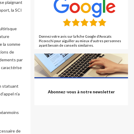
 se plaignant
port, la SCI
ultirisque
nature
Donnez votre avis sur la fiche Google d'Avocats
Picovschi pour aiguiller au mieux d'autres personnes
re la somme
ayant besoin de conseils similaires.
tions de
èglements par
 caractérise
en statuant
Abonnez-vous à notre newsletter
 d'appel n'a
t néanmoins
écessaire de