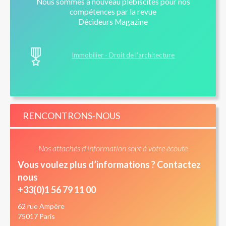
Nous sommes à nouveau plébiscités pour nos
compétences par la revue
Décideurs Magazine
Immobilier - Droit de l’architecture
RENCONTRONS-NOUS
Nos attachés d'information sont à votre écoute
Vous voulez plus d’informations ? Contactez
nous
+33(0)1 56 79 11 00
62 rue Ampère
75017 Paris