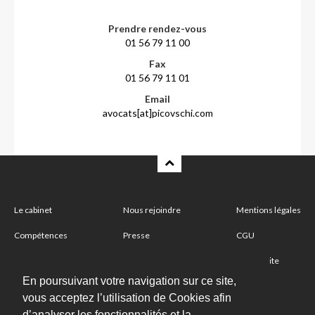
Prendre rendez-vous
01 56 79 11 00
Fax
01 56 79 11 01
Email
avocats[at]picovschi.com
Le cabinet
Nous rejoindre
Mentions légales
Compétences
Presse
CGU
Partenaire
Nous contacter
Plan du site
En poursuivant votre navigation sur ce site,
vous acceptez l’utilisation de Cookies afin
Abonnez-vous à notre newsletter
d’analyser les fonctionnalités et la