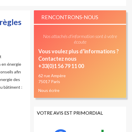
RENCONTRONS-NOUS
règles
Nos attachés d'information sont à votre
écoute
Vous voulez plus d’informations ?
t
Contactez nous
n en énergie
+33(0)1 56 79 11 00
onseils afin
62 rue Ampère
'énergie des
75017 Paris
au bâtiment :
Nous écrire
VOTRE AVIS EST PRIMORDIAL