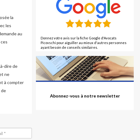
osée la
ec les
 demande au
Donnez votre avis sur la fiche Google d'Avocats
 ces
Picovschi pour aiguiller au mieux d'autres personnes
ayant besoin de conseils similaires.
-à-dire de
et ne
ont à compter
 de
Abonnez-vous à notre newsletter