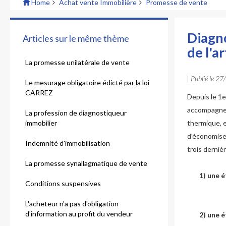
Home
Achat vente Immobilière
Promesse de vente
Diagno
Articles sur le même thème
de l'ar
La promesse unilatérale de vente
| Publié le
27
Le mesurage obligatoire édicté par la loi
CARREZ
Depuis le 1
accompagner
La profession de diagnostiqueur
immobilier
thermique, e
d'économiser
Indemnité d'immobilisation
trois derniè
La promesse synallagmatique de vente
1) une éti
Conditions suspensives
L'acheteur n'a pas d'obligation
d'information au profit du vendeur
2) une étiq