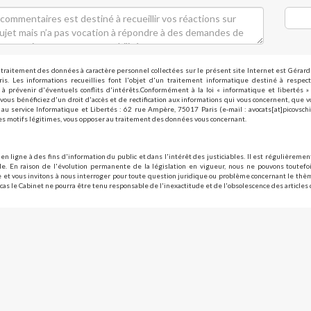
traitement des données à caractère personnel collectées sur le présent site Internet est Gérar
is. Les informations recueillies font l'objet d'un traitement informatique destiné à respect
à prévenir d'éventuels conflits d'intérêts.Conformément à la loi « informatique et libertés 
vous bénéficiez d'un droit d'accès et de rectification aux informations qui vous concernent, que 
au service Informatique et Libertés : 62 rue Ampère, 75017 Paris (e-mail : avocats[at]picovsch
s motifs légitimes, vous opposer au traitement des données vous concernant.
 en ligne à des fins d'information du public et dans l'intérêt des justiciables. Il est régulièrement
e. En raison de l'évolution permanente de la législation en vigueur, nous ne pouvons toutefoi
le et vous invitons à nous interroger pour toute question juridique ou problème concernant le th
cas le Cabinet ne pourra être tenu responsable de l'inexactitude et de l'obsolescence des articles 