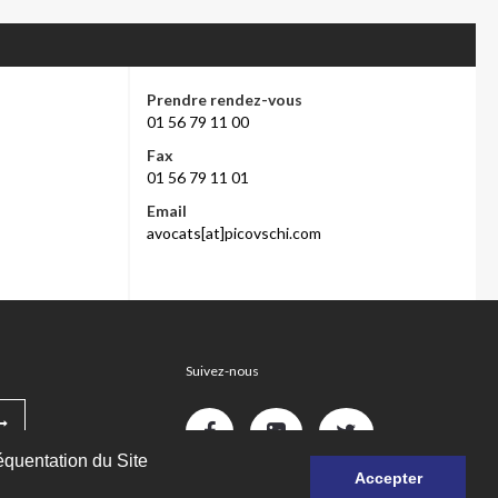
Prendre rendez-vous
01 56 79 11 00
Fax
01 56 79 11 01
Email
avocats[at]picovschi.com
Suivez-nous
réquentation du Site
Accepter