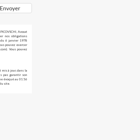
Envoyer
d PICOVSCHI, Avocat
er nos obligations
» du 6 janvier 1978
vous pouvez exercer
i.com). Vous pouvez
 mis à jour, dans la
s pas garantir son
ème évoqué au 01 56
du site.