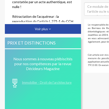
constatée par un acte authentique, est
nulle !
Rétractation de l'acquéreur : la
reproduction de l'article L.271-1 du CCH
Le responsable de 
n'est pas imposée !
au Barreau de Par
Voir plus
déontologiques et 
modifiée en 2004, 
Délai de rétractation de l'acquéreur :
en vous adressant 
précisions sur la validité de la
PRIX ET DISTINCTIONS
également, pour de
notification de l'acte
Promesse unilatérale de vente d'un bien
Cet article est mis
mesure du possibl
Nous sommes à nouveau plébiscités
immobilier : le vendeur peut-il se
application actuel
pour nos compétences par la revue
rétracter ?
79 11 00. En aucun 
Décideurs Magazine
Immobilier - Droit de l’architecture