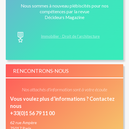
Nous sommes à nouveau plébiscités pour nos
compétences par la revue
Décideurs Magazine
Immobilier - Droit de l’architecture
RENCONTRONS-NOUS
Nos attachés d'information sont à votre écoute
Vous voulez plus d’informations ? Contactez
nous
+33(0)1 56 79 11 00
62 rue Ampère
75017 Paris