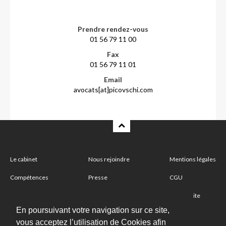
Prendre rendez-vous
01 56 79 11 00
Fax
01 56 79 11 01
Email
avocats[at]picovschi.com
Le cabinet
Nous rejoindre
Mentions légales
Compétences
Presse
CGU
Partenaire
Nous contacter
Plan du site
En poursuivant votre navigation sur ce site,
vous acceptez l’utilisation de Cookies afin