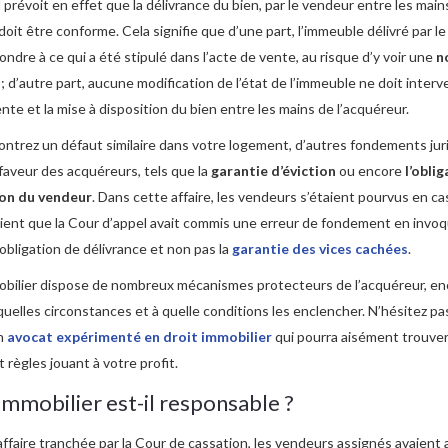
l prévoit en effet que la délivrance du bien, par le vendeur entre les main
 doit être conforme. Cela signifie que d’une part, l’immeuble délivré par l
ondre à ce qui a été stipulé dans l’acte de vente, au risque d’y voir une
n
; d’autre part, aucune modification de l’état de l’immeuble ne doit interve
ente et la mise à disposition du bien entre les mains de l’acquéreur.
ontrez un défaut similaire dans votre logement, d’autres fondements jur
faveur des acquéreurs, tels que la
garantie d’éviction
ou encore
l’obli
ion du vendeur
. Dans cette affaire, les vendeurs s’étaient pourvus en ca
aient que la Cour d’appel avait commis une erreur de fondement en invoq
’obligation de délivrance et non pas la
garantie des vices cachées
.
obilier dispose de nombreux mécanismes protecteurs de l’acquéreur, enc
quelles circonstances et à quelle conditions les enclencher. N’hésitez pa
n
avocat expérimenté en droit immobilier
qui pourra aisément trouver
t règles jouant à votre profit.
immobilier est-il responsable ?
ffaire tranchée par la Cour de cassation, les vendeurs assignés avaient 