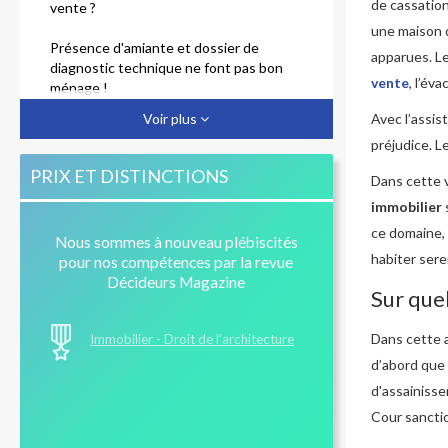
de cassation
vente ?
une maison 
Présence d'amiante et dossier de
apparues. L
diagnostic technique ne font pas bon
vente
, l’év
ménage !
Voir plus
Avec l’assis
Acheteurs, pensez au certificat de
préjudice. L
conformité pour l'assainissement
PRIX ET DISTINCTIONS
Dans cette v
Diagnostics immobiliers : arnaques,
immobilier
protections et responsabilités
ce domaine, 
Nous sommes à nouveau plébiscités
Mauvais diagnostic d'assainissement :
habiter sere
pour nos compétences par la revue
quelle responsabilité ?
Décideurs Magazine
Sur que
Vente d'un bien avec piscine et vices
cachés : jurisprudence du 8 avril 2014
Dans cette a
Immobilier - Droit de l’architecture
d’abord que
d'assainisse
Cour sanctio