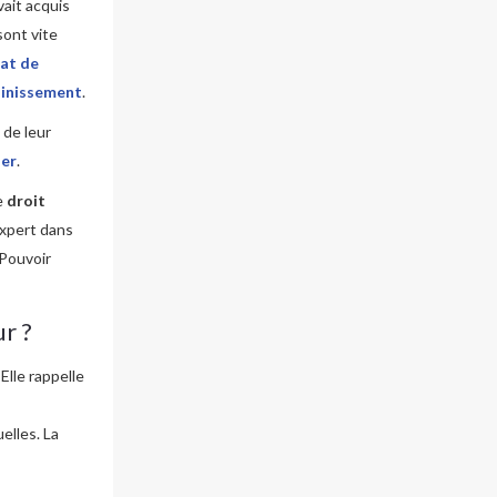
vait acquis
sont vite
at de
ainissement
.
 de leur
ier
.
e
droit
expert dans
 Pouvoir
r ?
Elle rappelle
elles. La