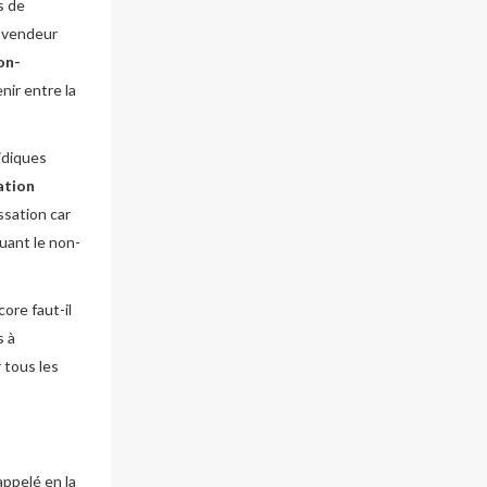
s de
e vendeur
on-
nir entre la
idiques
gation
ssation car
uant le non-
ore faut-il
s à
 tous les
appelé en la