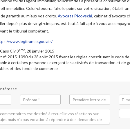
 bonne foi de l’agent immobilier, sollicitez dès à présent la consultation 
oit immobilier. Celui-ci pourra faire le point sur votre situation, établir un
n de garantir au mieux vos droits.
Avocats Picovschi
, cabinet d’avocats 
lier depuis plus de vingt-cinq ans, est tout à fait apte à vous accompagn
vant le tribunal compétent.
tps://www.legifrance.gouv.fr/
ème
 Cass Civ 3
, 28 janvier 2015
t n° 2015-1090 du 28 août 2015 fixant les règles constituant le code d
cable à certaines personnes exerçant les activités de transaction et de 
bles et des fonds de commerce
 intéresse