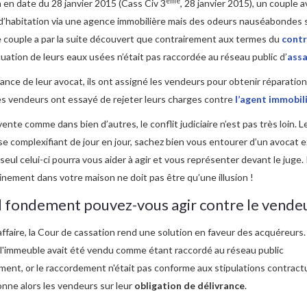
ème
 en date du 28 janvier 2015 (Cass Civ 3
, 28 janvier 2015), un couple a
d’habitation via une agence immobilière mais des odeurs nauséabondes 
e couple a par la suite découvert que contrairement aux termes du
contr
acuation de leurs eaux usées n’était pas raccordée au réseau public d’
ass
tance de leur avocat, ils ont assigné les vendeurs pour obtenir réparation
es vendeurs ont essayé de rejeter leurs charges contre
l’agent immobil
ente comme dans bien d’autres, le conflit judiciaire n’est pas très loin. L
se complexifiant de jour en jour, sachez bien vous entourer d’un avocat 
seul celui-ci pourra vous aider à agir et vous représenter devant le juge.
inement dans votre maison ne doit pas être qu’une illusion !
l fondement pouvez-vous agir contre le vendeu
ffaire, la Cour de cassation rend une solution en faveur des acquéreurs. 
 l'immeuble avait été vendu comme étant raccordé au réseau public
ment, or le raccordement n'était pas conforme aux stipulations contractu
nne alors les vendeurs sur leur
obligation de délivrance
.