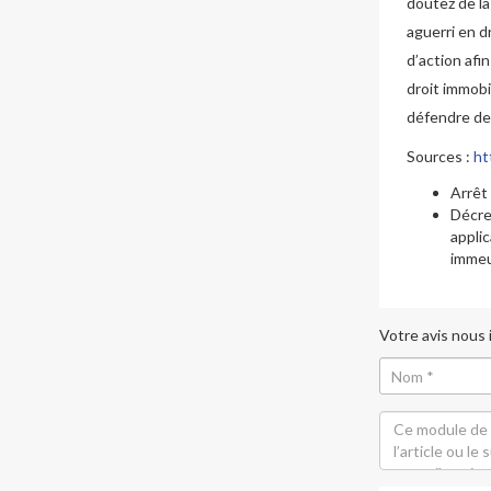
doutez de la
aguerri en dr
d’action afi
droit immobi
défendre de
Sources :
ht
Arrêt
Décre
appli
immeu
Votre avis nous