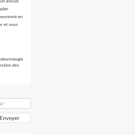
d’un avocat
 plan
chevronné en
er et vous
e déontologie
gestion des
Envoyer