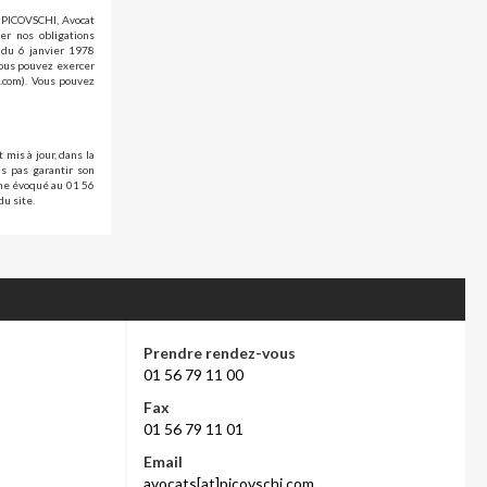
d PICOVSCHI, Avocat
er nos obligations
» du 6 janvier 1978
vous pouvez exercer
i.com). Vous pouvez
 mis à jour, dans la
s pas garantir son
ème évoqué au 01 56
du site.
Prendre rendez-vous
01 56 79 11 00
Fax
01 56 79 11 01
Email
avocats[at]picovschi.com