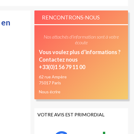
RENCONTRONS-NOUS
 en
Nos attachés d'information sont à votre
écoute
Vous voulez plus d’informations ?
Contactez nous
+33(0)1 56 79 11 00
62 rue Ampère
75017 Paris
Nous écrire
VOTRE AVIS EST PRIMORDIAL