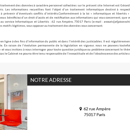
traitement des données à caractère personnel collectées sur le présent site Internet est Gérar
is. Les informations recueillies font l'objet d'un traitement informatique destiné à respect
à prévenir d'éventuels conflits d'intérêts.Conformément à la loi « informatique et libertés 
vous bénéficiez d'un droit d'accès et de rectification aux informations qui vous concernent, que 
au service Informatique et Libertés : 62 rue Ampère, 75017 Paris (e-mail : avocats[at]picovsch
s motifs légitimes, vous opposer au traitement des données vous concernant.
 en ligne à des fins d'information du public et dans l'intérêt des justiciables. Il est régulièrement
e. En raison de l'évolution permanente de la législation en vigueur, nous ne pouvons toutefoi
le et vous invitons à nous interroger pour toute question juridique ou problème concernant le th
cas le Cabinet ne pourra être tenu responsable de l'inexactitude et de l'obsolescence des articles 
NOTRE ADRESSE
62 rue Ampère
75017 Paris