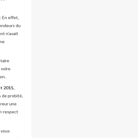
 En effet,
 vendeurs du
nt n’avait
une
taire
 voire
on.
t 2015,
s de probité,
ureur une
on-respect
i vous