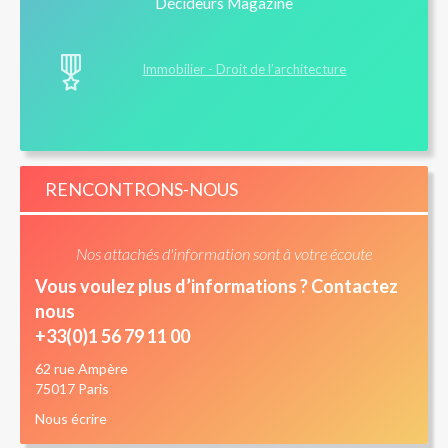
Décideurs Magazine
Immobilier - Droit de l’architecture
RENCONTRONS-NOUS
Nos attachés d'information sont à votre écoute
Vous voulez plus d’informations ? Contactez
nous
+33(0)1 56 79 11 00
62 rue Ampère
75017 Paris
Nous écrire