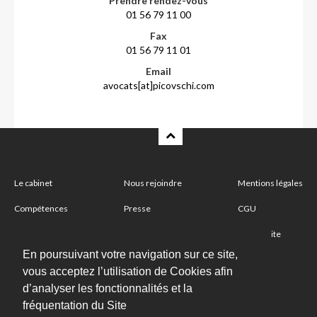
Prendre rendez-vous
01 56 79 11 00
Fax
01 56 79 11 01
Email
avocats[at]picovschi.com
Le cabinet
Nous rejoindre
Mentions légales
Compétences
Presse
CGU
Partenaire
Nous contacter
Plan du site
En poursuivant votre navigation sur ce site,
vous acceptez l’utilisation de Cookies afin
Abonnez-vous à notre newsletter
d’analyser les fonctionnalités et la
fréquentation du Site