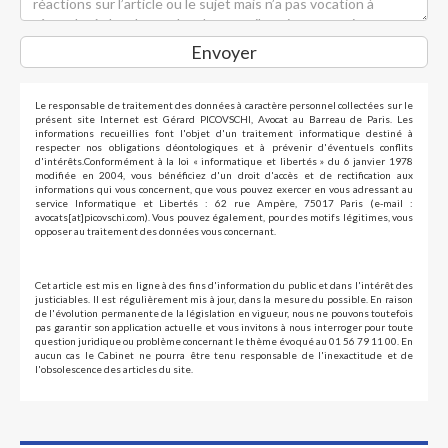
Envoyer
Le responsable de traitement des données à caractère personnel collectées sur le
présent site Internet est Gérard PICOVSCHI, Avocat au Barreau de Paris. Les
informations recueillies font l'objet d'un traitement informatique destiné à
respecter nos obligations déontologiques et à prévenir d'éventuels conflits
d'intérêts.Conformément à la loi « informatique et libertés » du 6 janvier 1978
modifiée en 2004, vous bénéficiez d'un droit d'accès et de rectification aux
informations qui vous concernent, que vous pouvez exercer en vous adressant au
service Informatique et Libertés : 62 rue Ampère, 75017 Paris (e-mail :
avocats[at]picovschi.com). Vous pouvez également, pour des motifs légitimes, vous
opposer au traitement des données vous concernant.
Cet article est mis en ligne à des fins d'information du public et dans l'intérêt des
justiciables. Il est régulièrement mis à jour, dans la mesure du possible. En raison
de l'évolution permanente de la législation en vigueur, nous ne pouvons toutefois
pas garantir son application actuelle et vous invitons à nous interroger pour toute
question juridique ou problème concernant le thème évoqué au 01 56 79 11 00. En
aucun cas le Cabinet ne pourra être tenu responsable de l'inexactitude et de
l'obsolescence des articles du site.