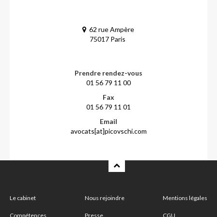
62 rue Ampère
75017 Paris
Prendre rendez-vous
01 56 79 11 00
Fax
01 56 79 11 01
Email
avocats[at]picovschi.com
Le cabinet
Nous rejoindre
Mentions légales
Compétences
Presse
CGU