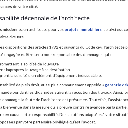
hances de votre côté.
abilité décennale de l’architecte
s missionnez un architecte pour vos
projets immobiliers
, celui-ci est 
ître d’œuvre.
les dispositions des articles 1792 et suivants du Code civil, l’architecte p
ité engagée et être tenu pour responsable des dommages qui :
omettent la solidité de l’ouvrage
nt impropres l’ouvrage à sa destination
gnent la solidité d’un élément d’équipement indissociable.
nsabilité de plein droit, aussi plus communément appelée «
garantie dé
gagée pendant les dix années suivant la réception des travaux. Ainsi, l
 dommage, la faute de l’architecte est présumée. Toutefois, l’assistanc
la bienvenue dans la mesure où la preuve contraire avancée par la partie
e en cause cette responsabilité. Des solutions adaptées à votre situat
oposées par votre partenaire privilégié qu’est l’avocat.