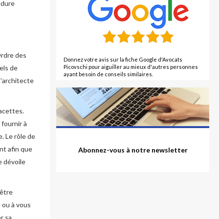
édure
Ordre des
Donnez votre avis sur la fiche Google d'Avocats
els de
Picovschi pour aiguiller au mieux d'autres personnes
ayant besoin de conseils similaires.
l’architecte
facettes.
 fournir à
. Le rôle de
ent afin que
Abonnez-vous à notre newsletter
e dévoile
 être
e ou à vous
r sa