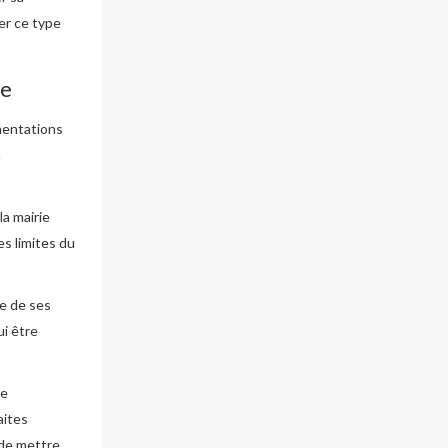
ter ce type
ve
mentations
a
la mairie
les limites du
re de ses
ui être
de
aites
 de mettre