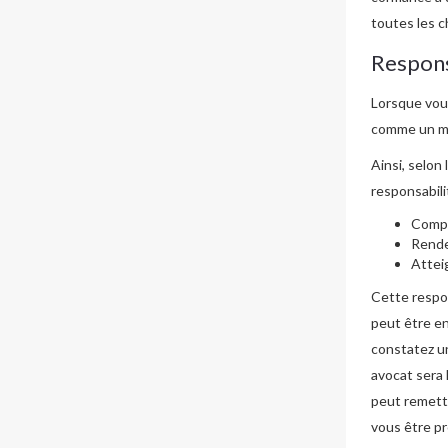
toutes les c
Respons
Lorsque vou
comme un ma
Ainsi, selon 
responsabil
Compr
Rende
Attei
Cette respo
peut être en
constatez un
avocat sera 
peut remettr
vous être pr