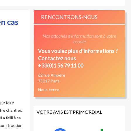
RENCONTRONS-NOUS
en cas
Nos attachés d'information sont à votre
écoute
Vous voulez plus d’informations ?
Contactez nous
+33(0)1 56 79 11 00
62 rue Ampère
75017 Paris
Nous écrire
de faire
tre chantier.
VOTRE AVIS EST PRIMORDIAL
 failli à sa
 construction