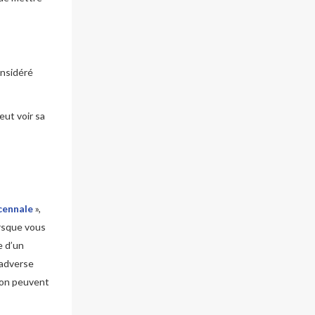
considéré
eut voir sa
cennale
»,
orsque vous
e d’un
 adverse
ion peuvent