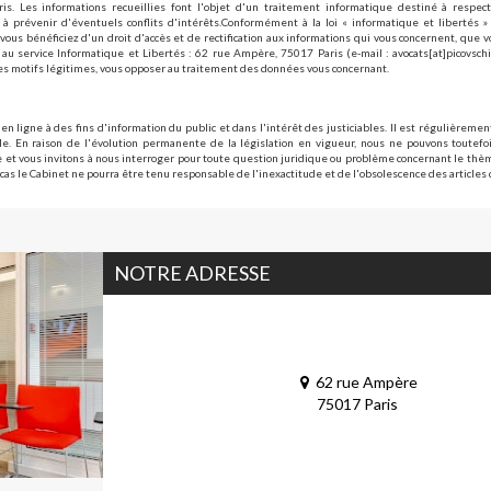
is. Les informations recueillies font l'objet d'un traitement informatique destiné à respect
à prévenir d'éventuels conflits d'intérêts.Conformément à la loi « informatique et libertés 
vous bénéficiez d'un droit d'accès et de rectification aux informations qui vous concernent, que 
au service Informatique et Libertés : 62 rue Ampère, 75017 Paris (e-mail : avocats[at]picovsch
s motifs légitimes, vous opposer au traitement des données vous concernant.
 en ligne à des fins d'information du public et dans l'intérêt des justiciables. Il est régulièrement
e. En raison de l'évolution permanente de la législation en vigueur, nous ne pouvons toutefoi
le et vous invitons à nous interroger pour toute question juridique ou problème concernant le th
cas le Cabinet ne pourra être tenu responsable de l'inexactitude et de l'obsolescence des articles 
NOTRE ADRESSE
62 rue Ampère
75017 Paris