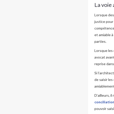
La voie
Lorsque de
justice pour
compétences
et amiable 
parties.
Lorsque les
avocat avan
reprise dans
Si l’architec
de saisir le
amiablement 
D’ailleurs, i
conciliatio
pouvoir saisi