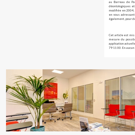
au Barreau de Par
déontologiques et 
modifiée en 2004, 
en vous adressant 
également, pour de
Cet article est mis
mesure du possibl
application actuel
79 11 00. En aucun 