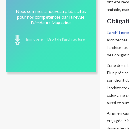
ont été reco
amiable, mai
Nous sommes à nouveau plébiscités
pour nos compétences par la revue
Obligati
Décideurs Magazine
L’
architect
Immobilier - Droit de l’architecture
architectes.
l’architecte
des obligati
L’une des pl
Plus précisé
son client d
l’architecte
celui-ci ne 
aussi et sur
Ainsi, en ca
engagée. Si 
dissuader da