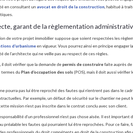
ité en consultant un
avocat en droit de la construction
, habitué à trai
tiques.
ecte, garant de la règlementation administrati
ion de votre projet immobilier suppose que soient respectées les règle
ations d’urbanisme
en vigueur. Vous pourrez ainsi en principe engager l
té de l’architecte qui ne veille pas au respect de ces règles.
 il doit vérifier que la demande de
permis de construire
faite auprès de 
s termes du
Plan d’occupation des sols
(POS), mais il doit aussi vérifier 
l ne pourra pas lui être reproché des fautes qui n’entrent pas dans le cad
tractuelles. Par exemple, un défaut de sécurité sur le chantier ne peut l
cette mission n’est pas inscrite dans le contrat conclu avec son client.
esponsabilité d’un professionnel n’est pas chose aisée. Il est important 
u préalable les fautes qui pourraient lui être reprochées. Pour ce faire, f
des professionnels du droit compétents en droit de la construction afin