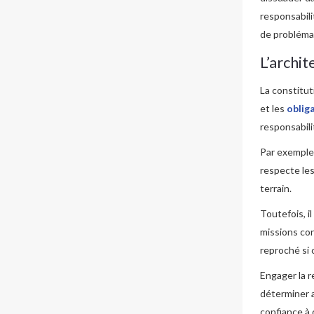
responsabil
de probléma
L’archit
La constitut
et les
oblig
responsabili
Par exemple,
respecte le
terrain.
Toutefois, i
missions con
reproché si 
Engager la r
déterminer a
confiance à 