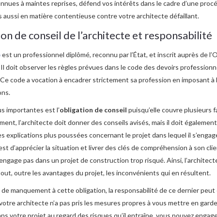
nnues à maintes reprises, défend vos intérêts dans le cadre d’une proc
s aussi en matière contentieuse contre votre architecte défaillant.
on de conseil de l’architecte et responsabilité
e
est un professionnel diplômé, reconnu par l’État, et inscrit auprès de l’
 Il doit observer les règles prévues dans le code des devoirs professionn
. Ce code a vocation à encadrer strictement sa profession en imposant à 
ons.
us importantes est l’
obligation de conseil
puisqu’elle couvre plusieurs 
ment, l’architecte doit donner des conseils avisés, mais il doit également
es explications plus poussées concernant le projet dans lequel il s’engage
 est d’apprécier la situation et livrer des clés de compréhension à son cli
s’engage pas dans un projet de construction trop risqué. Ainsi, l’architect
tout, outre les avantages du projet, les inconvénients qui en résultent.
s de manquement à cette obligation, la responsabilité de ce dernier peut
votre architecte n’a pas pris les mesures propres à vous mettre en gard
ns votre projet au regard des risques qu’il entraîne, vous pouvez engage