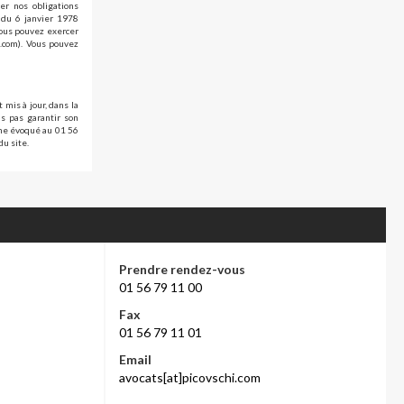
er nos obligations
» du 6 janvier 1978
vous pouvez exercer
i.com). Vous pouvez
 mis à jour, dans la
s pas garantir son
ème évoqué au 01 56
du site.
Prendre rendez-vous
01 56 79 11 00
Fax
01 56 79 11 01
Email
avocats[at]picovschi.com