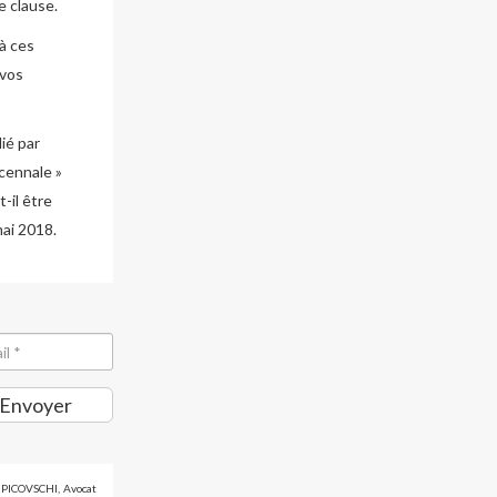
e clause.
à ces
 vos
lié par
cennale »
-il être
mai 2018.
Envoyer
d PICOVSCHI, Avocat