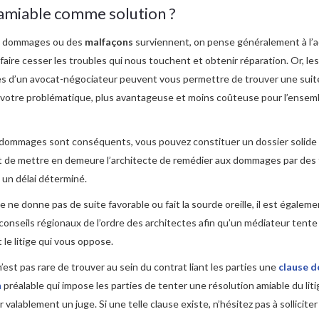
 amiable comme solution ?
s dommages ou des
malfaçons
surviennent, on pense généralement à l’a
 faire cesser les troubles qui nous touchent et obtenir réparation. Or, les
 d’un avocat-négociateur peuvent vous permettre de trouver une suite
à votre problématique, plus avantageuse et moins coûteuse pour l’ensem
 dommages sont conséquents, vous pouvez constituer un dossier solide
t de mettre en demeure l’architecte de remédier aux dommages par des 
 un délai déterminé.
te ne donne pas de suite favorable ou fait la sourde oreille, il est égalem
s conseils régionaux de l’ordre des architectes afin qu’un médiateur tent
le litige qui vous oppose.
l n’est pas rare de trouver au sein du contrat liant les parties une
clause d
n
préalable qui impose les parties de tenter une résolution amiable du lit
r valablement un juge. Si une telle clause existe, n’hésitez pas à solliciter